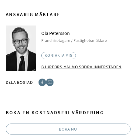
ANSVARIG MÄKLARE
Ola Petersson
Franchisetagare / Fastighetsmäklare
KONTAKTA MIG
BJURFORS MALMÖ SÖDRA INNERSTADEN
DELA BOSTAD
Facebook
E-post
BOKA EN KOSTNADSFRI VÄRDERING
BOKA NU