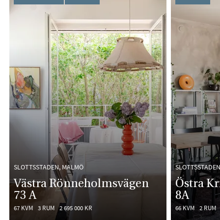
SLOTTSSTADEN, MALMÖ
SLOTTSSTADEN
Västra Rönneholmsvägen
Östra Kr
73 A
8A
67 KVM
3 RUM
2 695 000 KR
66 KVM
2 RUM