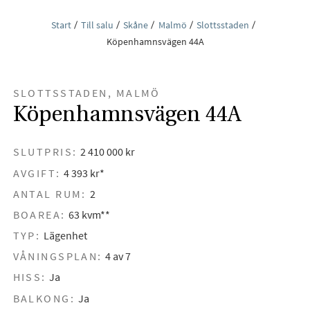
Start
Till salu
Skåne
Malmö
Slottsstaden
Köpenhamnsvägen 44A
SLOTTSSTADEN, MALMÖ
Köpenhamnsvägen 44A
SLUTPRIS:
2 410 000 kr
AVGIFT:
4 393 kr*
ANTAL RUM:
2
BOAREA:
63 kvm**
TYP:
Lägenhet
VÅNINGSPLAN:
4 av 7
HISS:
Ja
BALKONG:
Ja