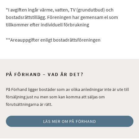
*I avgiften ingår värme, vatten, TV (grundutbud) och
bostadsrättstillägg. Föreningen har gemensam el som
tillkommer efter individuell förbrukning
**Areauppgifter enligt bostadrättsföreningen
PÅ FÖRHAND – VAD ÄR DET?
På Förhand ligger bostäder som av olika anledningar inte är ute till
försäljning just nu men som kan komma att säljas om
förutsättningarna är rätt.
LÄS MER OM PÅ FÖRHAND