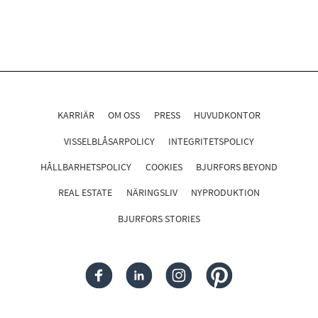
KARRIÄR
OM OSS
PRESS
HUVUDKONTOR
VISSELBLÅSARPOLICY
INTEGRITETSPOLICY
HÅLLBARHETSPOLICY
COOKIES
BJURFORS BEYOND
REAL ESTATE
NÄRINGSLIV
NYPRODUKTION
BJURFORS STORIES
FACEBOOK
LINKEDIN
INSTAGRAM
PINTEREST
Följ oss i sociala medier