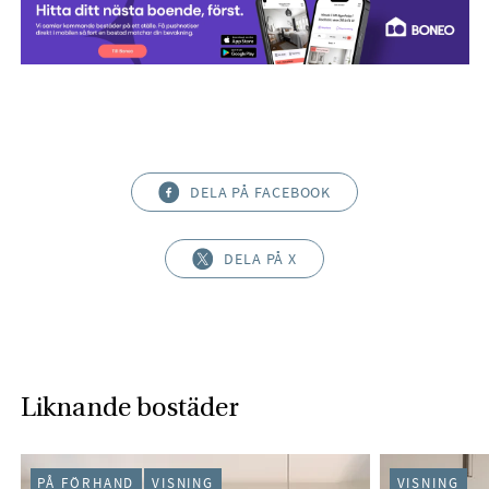
DELA PÅ FACEBOOK
DELA PÅ X
Liknande bostäder
PÅ FÖRHAND
VISNING
VISNING