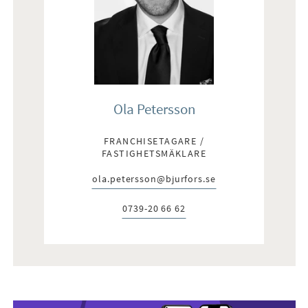
Ola Petersson
FRANCHISETAGARE /
FASTIGHETSMÄKLARE
ola.petersson@bjurfors.se
E-post:
0739-20 66 62
Telefon: