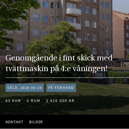
Genomgående i fint skick med
tvättmaskin på 4:e våningen!
SÅLD, 2026-05-29
PÅ FÖRHAND
63 KVM
2 RUM
2 410 000 KR
KONTAKT
BILDER