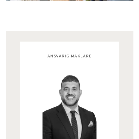
Vardagsrum
Vardagsrum med parkettgolv och ljusa väggar. Rummet
erbjuder generösa sällskapsytor med plats för större
soffgrupp och övrigt möblemang. De stora fönsterpartierna
tillsammans med utgången till balkongen bidrar till ett fint
ljusinsläpp och en öppen känsla mot kök och matplats.
Mäklare
ANSVARIG MÄKLARE
Badrum
Badrum med mörkt klinkergolv och helkaklade väggar i vitt
utförande. Utrustningen består av badkar med dusch, WC,
handfat med kommod, spegelskåp samt handdukstork.
Sovrum
Sovrum med parkettgolv och ljusa väggar. Rummet erbjuder
plats för dubbelsäng med tillhörande möblemang samt god
förvaring genom flertalet garderober längs ena väggen.
Fönsterpartiet vetter mot grönska.