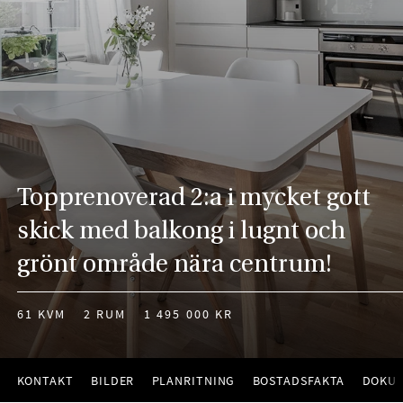
Topprenoverad 2:a i mycket gott
skick med balkong i lugnt och
grönt område nära centrum!
61 KVM
2 RUM
1 495 000 KR
KONTAKT
BILDER
PLANRITNING
BOSTADSFAKTA
DOKU