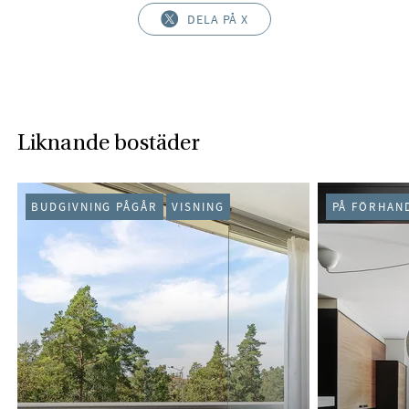
DELA PÅ X
Liknande bostäder
BUDGIVNING PÅGÅR
VISNING
PÅ FÖRHAN