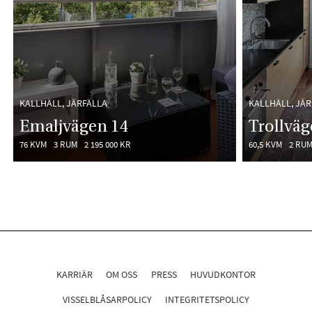
KALLHÄLL, JÄRFÄLLA
KALLHÄLL, JÄR
Emaljvägen 14
Trollväg
76 KVM
3 RUM
2 195 000 KR
60,5 KVM
2 RU
KARRIÄR
OM OSS
PRESS
HUVUDKONTOR
VISSELBLÅSARPOLICY
INTEGRITETSPOLICY