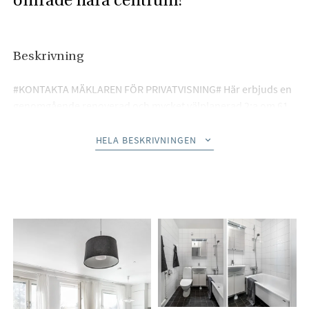
område nära centrum!
Beskrivning
#KONTAKTA MÄKLAREN FÖR PRIVATVISNING# Här erbjuds en
genomgående renoverad och mycket välplanerad 2:a om 61
kvm där moderna materialval, ljus och planlösning
samspelar på ett stilrent sätt. Bostaden håller genomgående
HELA BESKRIVNINGEN
mycket gott skick med påkostade ytskikt och en enhetlig
känsla där stora delar upplevs som nyrenoverade.
Ljusinsläpp från två väderstreck tillsammans med den öppna
dispositionen skapar en social och inbjudande atmosfär
samtidigt som bostadens privata delar ligger avskilt.
Brf Rondellen är en välskött och uppskattad förening med låg
belåning om cirka 3 000 kr per kvm vilket skapar en trygg och
stabil ekonomi. Föreningen erbjuder en trivsam innergård
med stora gräsytor, grillplats, barnpool och inslag av