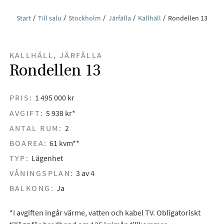
Start
Till salu
Stockholm
Järfälla
Kallhäll
Rondellen 13
KALLHÄLL, JÄRFÄLLA
Rondellen 13
PRIS:
1 495 000 kr
AVGIFT:
5 938 kr*
ANTAL RUM:
2
BOAREA:
61 kvm**
TYP:
Lägenhet
VÅNINGSPLAN:
3 av 4
BALKONG:
Ja
*I avgiften ingår värme, vatten och kabel TV. Obligatoriskt