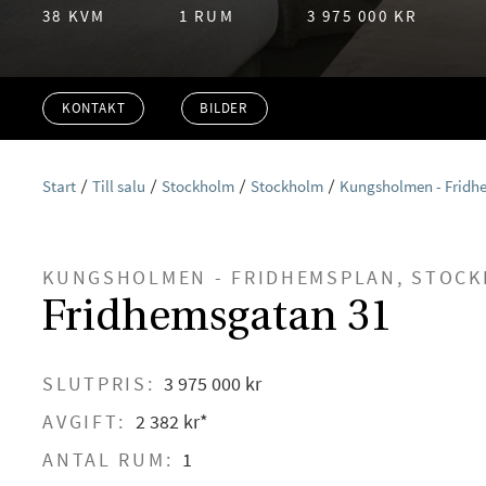
38 KVM
1 RUM
3 975 000 KR
KONTAKT
BILDER
Start
Till salu
Stockholm
Stockholm
Kungsholmen - Fridh
KUNGSHOLMEN - FRIDHEMSPLAN, STOC
Fridhemsgatan 31
SLUTPRIS:
3 975 000 kr
AVGIFT:
2 382 kr*
ANTAL RUM:
1