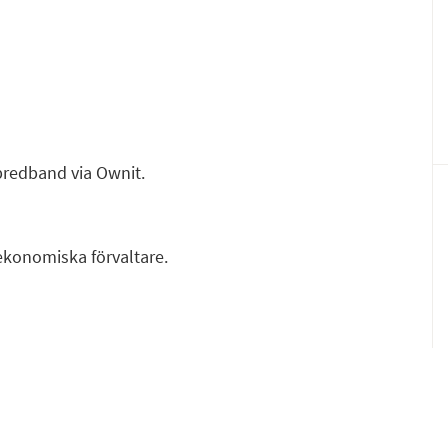
F
E
 bredband via Ownit.
ekonomiska förvaltare.