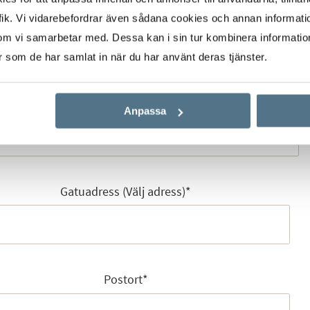
Mobilnummer
*
ik. Vi vidarebefordrar även sådana cookies och annan informatio
om vi samarbetar med. Dessa kan i sin tur kombinera informati
er som de har samlat in när du har använt deras tjänster.
E-post
*
Anpassa
Gatuadress (Välj adress)
*
Postort
*