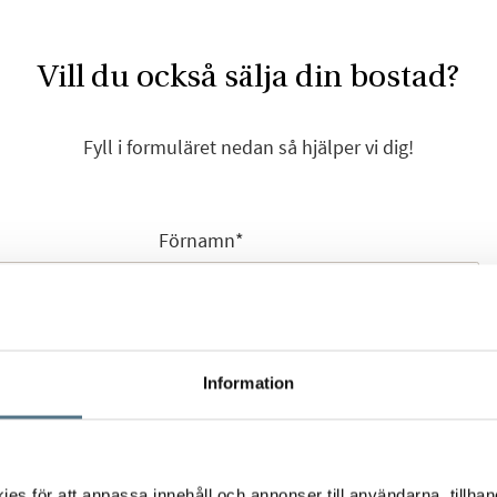
Vill du också sälja din bostad?
Fyll i formuläret nedan så hjälper vi dig!
Förnamn
*
Efternamn
*
Information
s för att anpassa innehåll och annonser till användarna, tillhand