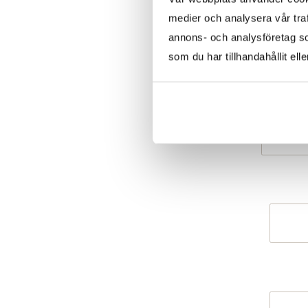
medier och analysera vår traf
annons- och analysföretag s
som du har tillhandahållit ell