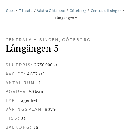
Start
Till salu
Västra Götaland
Göteborg
Centrala Hisingen
Långängen 5
CENTRALA HISINGEN, GÖTEBORG
Långängen 5
SLUTPRIS:
2 750 000 kr
AVGIFT:
4 672 kr*
ANTAL RUM:
2
BOAREA:
59 kvm
TYP:
Lägenhet
VÅNINGSPLAN:
8 av 9
HISS:
Ja
BALKONG:
Ja