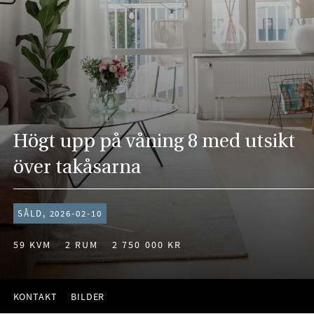
Högt upp på våning 8 med utsikt
över takåsarna
SÅLD, 2026-02-10
59 KVM
2 RUM
2 750 000 KR
KONTAKT
BILDER