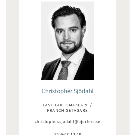
Christopher Sjödahl
FASTIGHETSMÄKLARE /
FRANCHISETAGARE
christopher.sjodahl@bjurfors.se
E-post:
0766-10 13 48