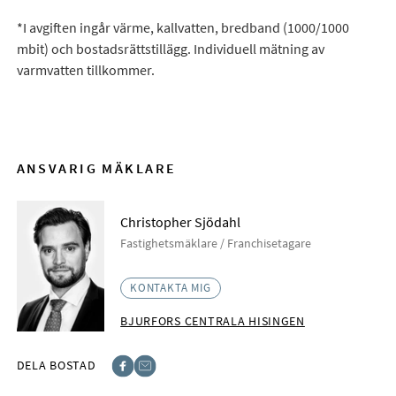
*I avgiften ingår värme, kallvatten, bredband (1000/1000
mbit) och bostadsrättstillägg. Individuell mätning av
varmvatten tillkommer.
ANSVARIG MÄKLARE
Christopher Sjödahl
Fastighetsmäklare / Franchisetagare
KONTAKTA MIG
BJURFORS CENTRALA HISINGEN
DELA BOSTAD
Facebook
E-post