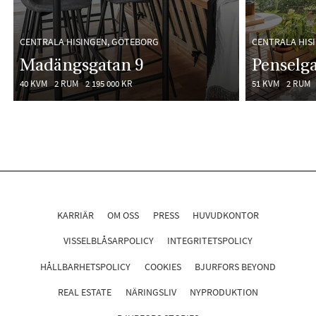
CENTRALA HISINGEN, GÖTEBORG
CENTRALA HIS
Madängsgatan 9
Penselg
40 KVM
2 RUM
2 195 000 KR
51 KVM
2 RUM
KARRIÄR
OM OSS
PRESS
HUVUDKONTOR
VISSELBLÅSARPOLICY
INTEGRITETSPOLICY
HÅLLBARHETSPOLICY
COOKIES
BJURFORS BEYOND
REAL ESTATE
NÄRINGSLIV
NYPRODUKTION