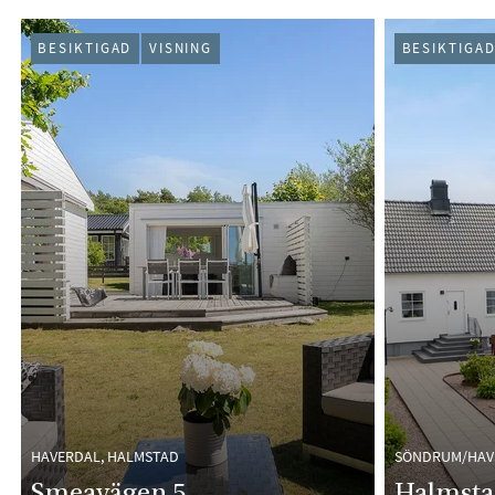
PÅGÅENDE (39)
BESIKTIGAD
VISNING
BESIKTIGA
HAVERDAL, HALMSTAD
SÖNDRUM/HAV
Smeavägen 5
Halmsta