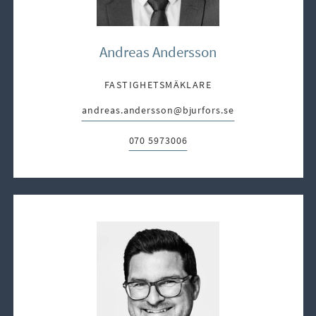
Andreas Andersson
FASTIGHETSMÄKLARE
andreas.andersson@bjurfors.se
E-post:
070 5973006
Telefon: