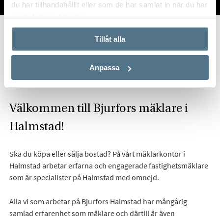
TILL SALU
VI PÅ KONTORET
VÄRDERA
du har tillhandahållit eller som de har samlat in när du har
använt deras tjänster.
Start
Om oss
Våra kontor
Bjurfors Halmstad
Tillåt alla
Hitta mäklare i Halmstad
Anpassa
Välkommen till Bjurfors mäklare i
Halmstad!
Ska du köpa eller sälja bostad? På vårt mäklarkontor i
Halmstad arbetar erfarna och engagerade fastighetsmäklare
som är specialister på Halmstad med omnejd.
Alla vi som arbetar på Bjurfors Halmstad har mångårig
samlad erfarenhet som mäklare och därtill är även