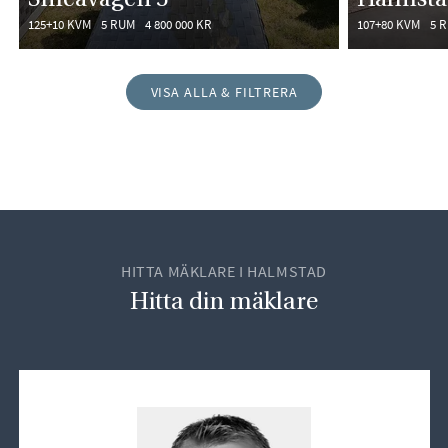
125+10 KVM
5 RUM
4 800 000 KR
107+80 KVM
5 
VISA ALLA & FILTRERA
HITTA MÄKLARE I HALMSTAD
Hitta din mäklare