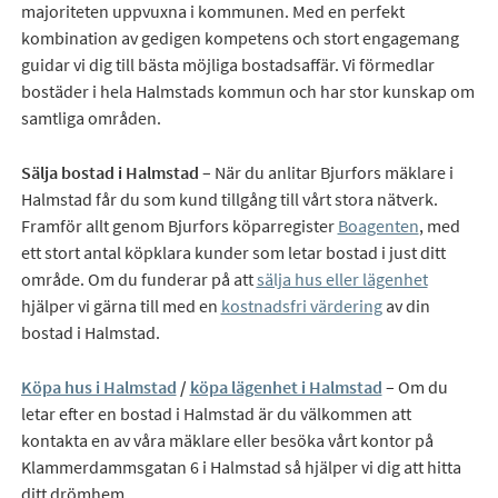
majoriteten uppvuxna i kommunen. Med en perfekt
kombination av gedigen kompetens och stort engagemang
guidar vi dig till bästa möjliga bostadsaffär. Vi förmedlar
bostäder i hela Halmstads kommun och har stor kunskap om
samtliga områden.
Sälja bostad i Halmstad
– När du anlitar Bjurfors mäklare i
Halmstad får du som kund tillgång till vårt stora nätverk.
Framför allt genom Bjurfors köparregister
Boagenten
, med
ett stort antal köpklara kunder som letar bostad i just ditt
område. Om du funderar på att
sälja hus eller lägenhet
hjälper vi gärna till med en
kostnadsfri värdering
av din
bostad i Halmstad.
Köpa hus i Halmstad
/
köpa lägenhet i Halmstad
– Om du
letar efter en bostad i Halmstad är du välkommen att
kontakta en av våra mäklare eller besöka vårt kontor på
Klammerdammsgatan 6 i Halmstad så hjälper vi dig att hitta
ditt drömhem.