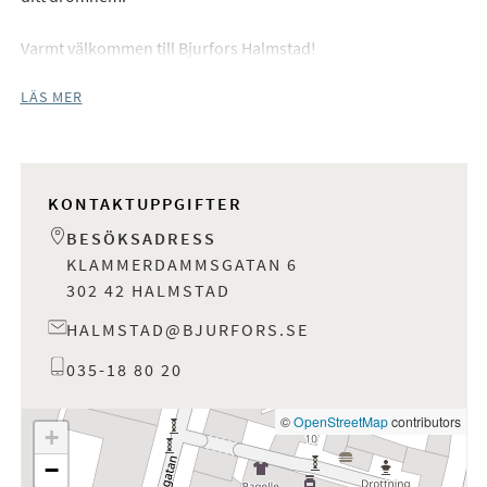
Varmt välkommen till Bjurfors Halmstad!
LÄS MER
KONTAKTUPPGIFTER
BESÖKSADRESS
KLAMMERDAMMSGATAN 6
302 42 HALMSTAD
HALMSTAD@BJURFORS.SE
035-18 80 20
©
OpenStreetMap
contributors
+
−