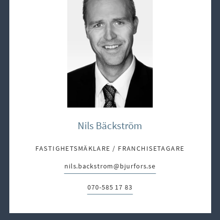
Nils Bäckström
FASTIGHETSMÄKLARE / FRANCHISETAGARE
nils.backstrom@bjurfors.se
E-post:
070-585 17 83
Telefon: