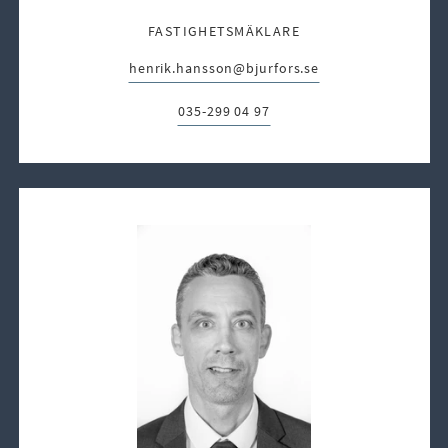
FASTIGHETSMÄKLARE
henrik.hansson@bjurfors.se
E-post:
035-299 04 97
Telefon: