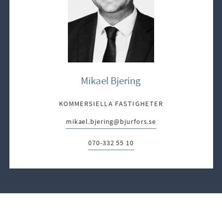
Mikael Bjering
KOMMERSIELLA FASTIGHETER
mikael.bjering@bjurfors.se
E-post:
070-332 55 10
Telefon: