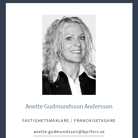
Anette Gudmundsson Andersson
FASTIGHETSMÄKLARE / FRANCHISETAGARE
anette.gudmundsson@bjurfors.se
E-post: