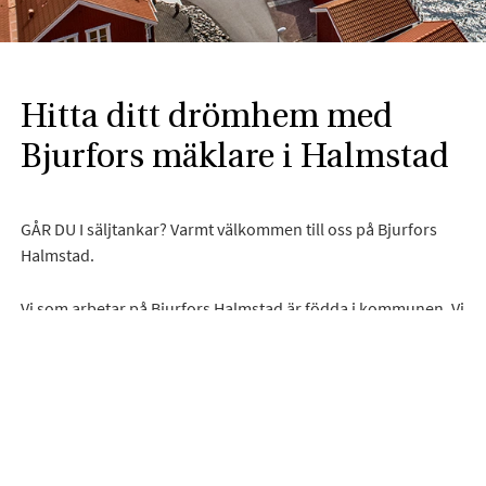
Hitta ditt drömhem med
Bjurfors mäklare i Halmstad
GÅR DU I säljtankar? Varmt välkommen till oss på Bjurfors
Halmstad.
Vi som arbetar på Bjurfors Halmstad är födda i kommunen. Vi
är engagerade i föreningslivet och har varit en del av
Halmstads näringsliv under många år. Tack vare vår starka
lokala närvaro är vi väl insatta i bostadsmarknaden i
Halmstad med omnejd. Med vårt engagemang, erfarenhet
och kompetens kan du känna dig trygg med att du får rätt
betalt för din bostad, oavsett hur marknaden ser ut. På