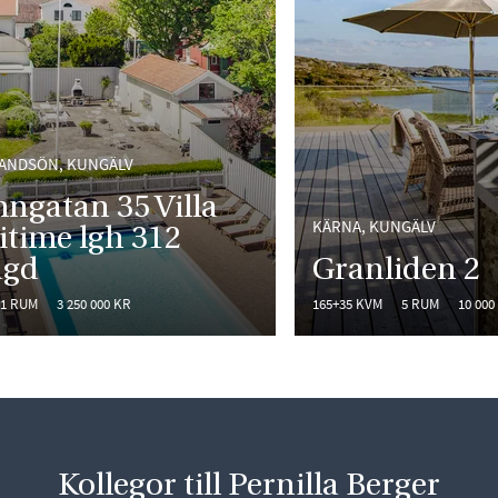
ANDSÖN, KUNGÄLV
ngatan 35 Villa
KÄRNA, KUNGÄLV
time lgh 312
ägd
Granliden 2
1 RUM
3 250 000 KR
165+35 KVM
5 RUM
10 000
Kollegor till Pernilla Berger