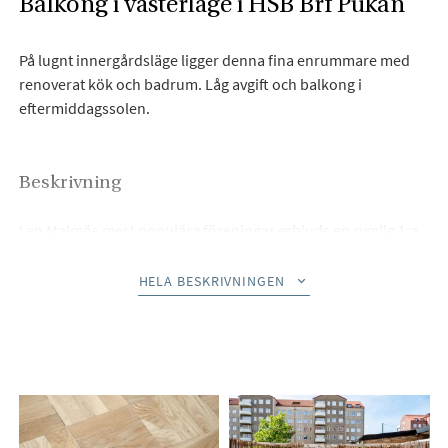
Balkong i västerläge i HSB Brf Pukan
På lugnt innergårdsläge ligger denna fina enrummare med
renoverat kök och badrum. Låg avgift och balkong i
eftermiddagssolen.
Beskrivning
I en Malmös mest populära föreningar erbjuds en rymlig 1:a
med balkong i väster. Hela lägenheten erbjuder en hög
standard med helkaklat badrum och renoverat kök med
HELA BESKRIVNINGEN
diskmaskin.
I bostadens absoluta närhet nås mataffärer och
busshållsplats vilket bidrar till en vardagslyx. På andra sidan
Rönneholmsparken ligger Slottsstadens restauranger och
mot havet finner vi Kallbadhuset och Ribersborgsstranden på
gångavstånd.