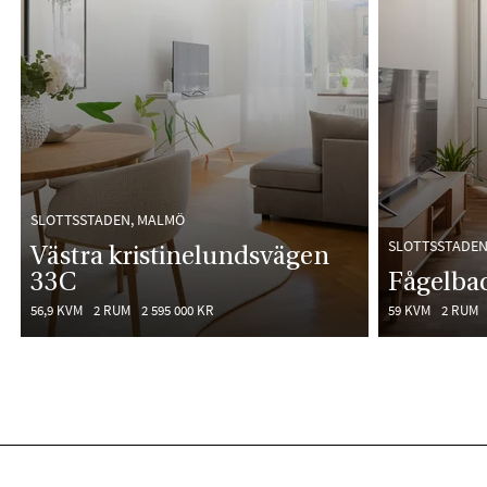
SLOTTSSTADEN, MALMÖ
SLOTTSSTADEN
Västra kristinelundsvägen
33C
Fågelba
56,9 KVM
2 RUM
2 595 000 KR
59 KVM
2 RUM