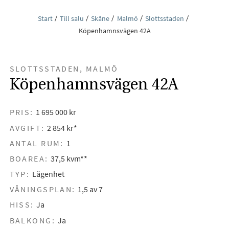
Start
Till salu
Skåne
Malmö
Slottsstaden
Köpenhamnsvägen 42A
SLOTTSSTADEN, MALMÖ
Köpenhamnsvägen 42A
PRIS:
1 695 000 kr
AVGIFT:
2 854 kr*
ANTAL RUM:
1
BOAREA:
37,5 kvm**
TYP:
Lägenhet
VÅNINGSPLAN:
1,5 av 7
HISS:
Ja
BALKONG:
Ja