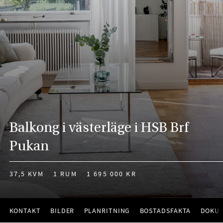
Balkong i västerläge i HSB Brf
Pukan
37,5 KVM
1 RUM
1 695 000 KR
KONTAKT
BILDER
PLANRITNING
BOSTADSFAKTA
DOKU