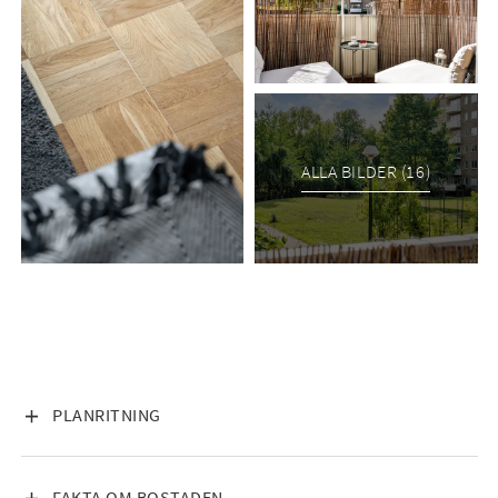
HSB Brf Pukan:
-Belåning på 1496kr/kvm enligt ÅR 2024/2025
-Övernattningslägenhet finns att hyra
-Bastu finns att tillgå
-Vinds- och källarförråd
ALLA BILDER (16)
-Hobbyrum
Interiör
Hall
Entré med plats för avhängning på hatthylla. På golvet ligger
ett mörkt golv och väggar i ljus sage. Ytterligare förvaring
erbjuds i platsbyggda garderober.
VISA INNEHÅLL
PLANRITNING
Badrum
Helkaklat badrum med dusch. Mörkt klinker och kakel i vitt.
VISA INNEHÅLL
FAKTA OM BOSTADEN