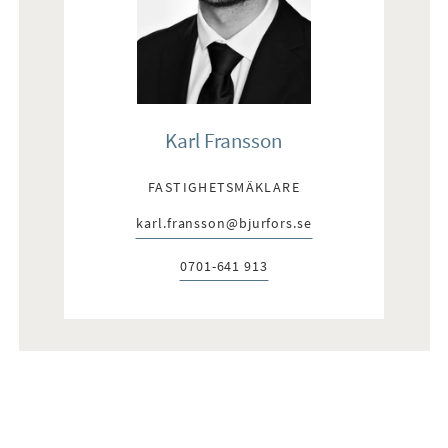
Karl Fransson
FASTIGHETSMÄKLARE
karl.fransson@bjurfors.se
E-post:
0701-641 913
Telefon: