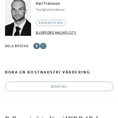
Karl Fransson
Fastighetsmäklare
KONTAKTA MIG
BJURFORS MALMÖ CITY
DELA BOSTAD
Facebook
E-post
BOKA EN KOSTNADSFRI VÄRDERING
BOKA NU