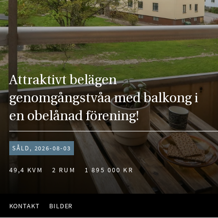
Attraktivt belägen
genomgångstvåa med balkong i
en obelånad förening!
SÅLD, 2026-08-03
49,4 KVM
2 RUM
1 895 000 KR
KONTAKT
BILDER