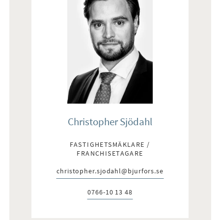
Christopher Sjödahl
FASTIGHETSMÄKLARE /
FRANCHISETAGARE
christopher.sjodahl@bjurfors.se
E-post:
0766-10 13 48
Telefon: