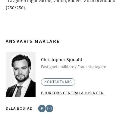
*I avgiften ingår värme, vatten, kabel-TV och bredband
(250/250).
ANSVARIG MÄKLARE
Christopher Sjödahl
Fastighetsmäklare / Franchisetagare
KONTAKTA MIG
BJURFORS CENTRALA HISINGEN
DELA BOSTAD
Facebook
E-post