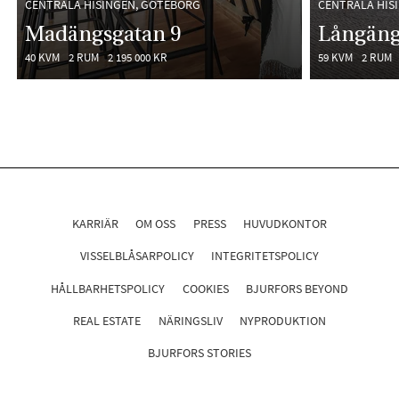
CENTRALA HISINGEN, GÖTEBORG
CENTRALA HIS
Madängsgatan 9
Långäng
40 KVM
2 RUM
2 195 000 KR
59 KVM
2 RUM
KARRIÄR
OM OSS
PRESS
HUVUDKONTOR
VISSELBLÅSARPOLICY
INTEGRITETSPOLICY
HÅLLBARHETSPOLICY
COOKIES
BJURFORS BEYOND
REAL ESTATE
NÄRINGSLIV
NYPRODUKTION
BJURFORS STORIES