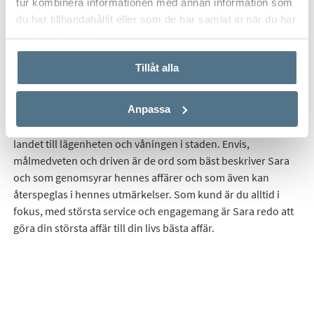
tur kombinera informationen med annan information som
du har tillhandahållit eller som de har samlat in när du har
Start
Våra mäklare
Sara Milata Fd Lundkvist
använt deras tjänster.
Tillåt alla
Sara har arbetat som fastighetsmäklare sedan 2014, numera
är hon verksam Senior Partner på Bjurfors Landskrona. Tack
Anpassa
vare sin uppväxt i Svalöv och Landskrona, numera boende i
Helsingborg så förmedlar hon allt ifrån det stora huset på
landet till lägenheten och våningen i staden. Envis,
målmedveten och driven är de ord som bäst beskriver Sara
och som genomsyrar hennes affärer och som även kan
återspeglas i hennes utmärkelser. Som kund är du alltid i
fokus, med största service och engagemang är Sara redo att
göra din största affär till din livs bästa affär.