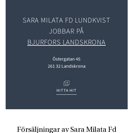
SARA MILATA FD LUNDKVIST
JOBBAR PÅ
BJURFORS LANDSKRONA
Östergatan 45
261 32 Landskrona
(ÖPPNAS I NYTT FÖNSTER)
HITTA HIT
Försäljningar av Sara Milata Fd