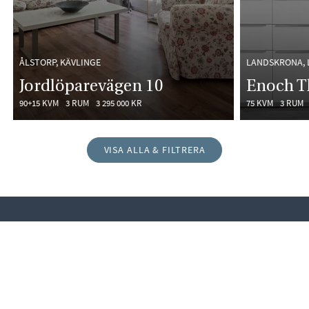
ÅLSTORP, KÄVLINGE
LANDSKRONA,
Jordlöparevägen 10
Enoch T
90+15 KVM
3 RUM
3 295 000 KR
75 KVM
3 RUM
VISA ALLA & FILTRERA
Kollegor till Sara Milata Fd Lundkvist