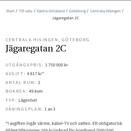
Start
Till salu
Västra Götaland
Göteborg
Centrala Hisingen
Jägaregatan 2C
CENTRALA HISINGEN, GÖTEBORG
Jägaregatan 2C
UTGÅNGSPRIS:
1 750 000 kr
AVGIFT:
4 817 kr*
ANTAL RUM:
2
BOAREA:
49 kvm
TYP:
Lägenhet
VÅNINGSPLAN:
1 av 3
*I avgiften ingår värme, kabel-TV och vatten. Ett obligatorisk
tillägg tillkommer 165 kr/månad för bredband (500/500