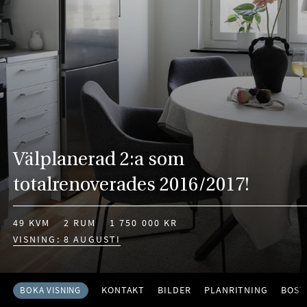
Välplanerad 2:a som
totalrenoverades 2016/2017!
49 KVM
2 RUM
1 750 000 KR
VISNING: 8 AUGUSTI
KONTAKT
BILDER
PLANRITNING
BOST
BOKA VISNING