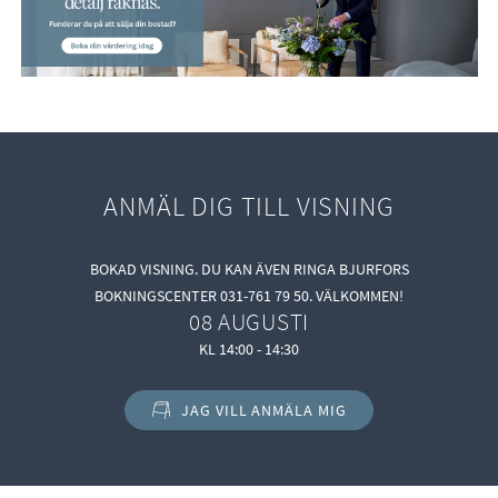
Badrummet är helkaklat med vitt kakel och på golvet ligger
klinkers i grått med skön golvvärme. Badrumsutrustningen
består av handfat, badrumsskåp med spegel, handdukstork,
dusch med vikbara glasvägg och toalett. Spotlights i taket
skapar ett härligt ljus. Badrummet är också förberett för
tvättmaskin.
ANMÄL DIG TILL VISNING
BOKAD VISNING. DU KAN ÄVEN RINGA BJURFORS
BOKNINGSCENTER 031-761 79 50. VÄLKOMMEN!
08 AUGUSTI
KL 14:00 - 14:30
JAG VILL ANMÄLA MIG