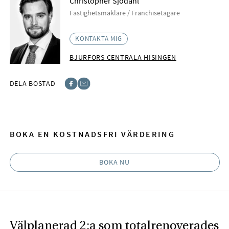
Christopher Sjödahl
Fastighetsmäklare / Franchisetagare
KONTAKTA MIG
BJURFORS CENTRALA HISINGEN
DELA BOSTAD
Facebook
E-post
BOKA EN KOSTNADSFRI VÄRDERING
BOKA NU
Välplanerad 2:a som totalrenoverades