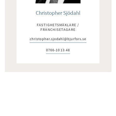
Christopher Sjödahl
FASTIGHETSMÄKLARE /
FRANCHISETAGARE
christopher.sjodahl@bjurfors.se
E-post:
0766-10 13 48
Telefon: