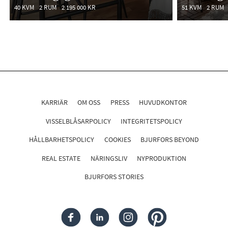
40 KVM
2 RUM
2 195 000 KR
51 KVM
2 RUM
KARRIÄR
OM OSS
PRESS
HUVUDKONTOR
VISSELBLÅSARPOLICY
INTEGRITETSPOLICY
HÅLLBARHETSPOLICY
COOKIES
BJURFORS BEYOND
REAL ESTATE
NÄRINGSLIV
NYPRODUKTION
BJURFORS STORIES
FACEBOOK
LINKEDIN
INSTAGRAM
PINTEREST