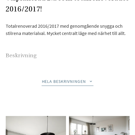
2016/2017!
Totalrenoverad 2016/2017 med genomgående snygga och
stilrena materialval. Mycket centralt läge med närhet till allt.
Beskrivning
Välplanerad tvåa i gott skick och som totalrenoverades
2016/2017 och belägen i Brämaregården på Centrala
HELA BESKRIVNINGEN
Hisingen. Genomgående målade vita väggar och vacker
ekparkett. Den rymliga planlösningen i kombination med
stora fönsterpartier gör att bostaden upplevs mycket ljus och
luftig. Bostaden erbjuder även god förvaring både via en
klädkammare samt garderober. Här bor du en trappa upp
utan någon insyn i bostaden.