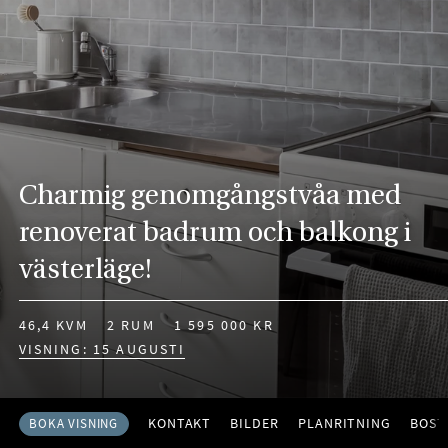
Charmig genomgångstvåa med
renoverat badrum och balkong i
västerläge!
46,4 KVM
2 RUM
1 595 000 KR
VISNING: 15 AUGUSTI
KONTAKT
BILDER
PLANRITNING
BOST
BOKA VISNING