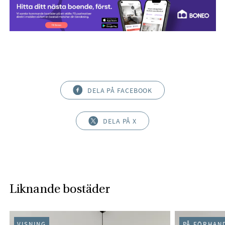
DELA PÅ FACEBOOK
DELA PÅ X
Liknande bostäder
VISNING
PÅ FÖRHAN