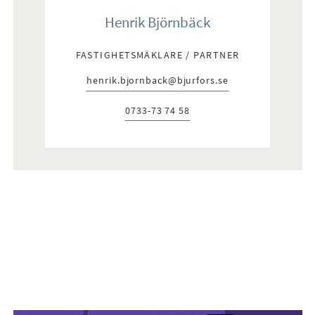
Henrik Björnbäck
FASTIGHETSMÄKLARE / PARTNER
henrik.bjornback@bjurfors.se
E-post:
0733-73 74 58
Telefon: