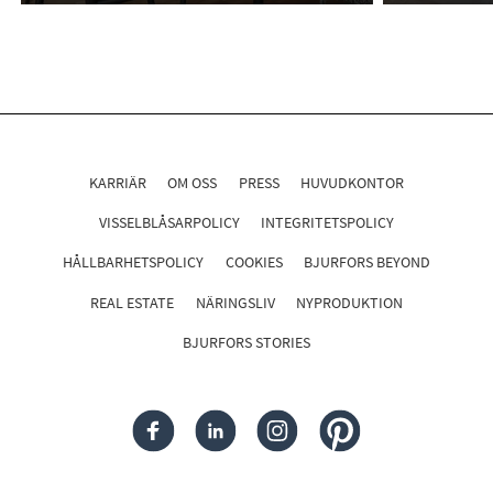
KARRIÄR
OM OSS
PRESS
HUVUDKONTOR
VISSELBLÅSARPOLICY
INTEGRITETSPOLICY
HÅLLBARHETSPOLICY
COOKIES
BJURFORS BEYOND
REAL ESTATE
NÄRINGSLIV
NYPRODUKTION
BJURFORS STORIES
FACEBOOK
LINKEDIN
INSTAGRAM
PINTEREST
Följ oss i sociala medier