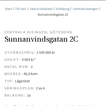
Start
Till salu
Västra Götaland
Göteborg
Centrala Hisingen
Sunnanvindsgatan 2C
CENTRALA HISINGEN, GÖTEBORG
Sunnanvindsgatan 2C
UTGÅNGSPRIS:
1 595 000 kr
AVGIFT:
4 003 kr*
ANTAL RUM:
2
BOAREA:
46,4 kvm
TYP:
Lägenhet
VÅNINGSPLAN:
2 av 4
BALKONG:
Ja