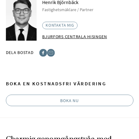
Henrik Björnbäck
Fastighetsmäklare / Partner
KONTAKTA MIG
BJURFORS CENTRALA HISINGEN
DELA BOSTAD
Facebook
E-post
BOKA EN KOSTNADSFRI VÄRDERING
BOKA NU
Charmig genomgångstvåa med