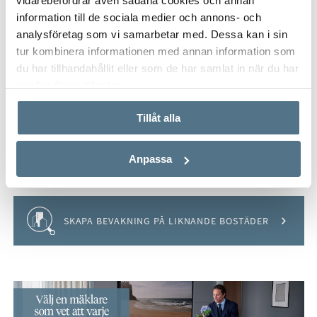
vidarebefordrar även sådana cookies och annan
Vågmästareplatsen, Backaplan med ett stort utbud av affärer
information till de sociala medier och annons- och
och restauranger samt ett flertal gym.
analysföretag som vi samarbetar med. Dessa kan i sin
VISA INNEHÅLL
OM CENTRALA HISINGEN
tur kombinera informationen med annan information som
du har tillhandahållit eller som de har samlat in när du har
använt deras tjänster.
VISA INNEHÅLL
KARTA
Tillåt alla
VISA INNEHÅLL
BOENDEKALKYL
Anpassa
Håll koll på detta objekt
SKAPA BEVAKNING PÅ LIKNANDE BOSTÄDER