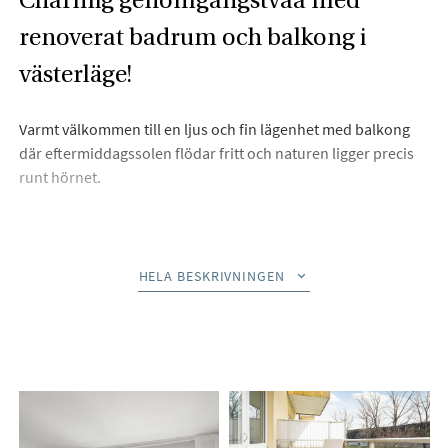
renoverat badrum och balkong i
västerläge!
Varmt välkommen till en ljus och fin lägenhet med balkong
där eftermiddagssolen flödar fritt och naturen ligger precis
runt hörnet.
Beskrivning
HELA BESKRIVNINGEN
Välkommen till Sunnanvindsgatan 2C!
Här erbjuds en mycket centralt belägen genomgångstvåa i
fint skick med fönster i två väderstreck, vilket ger ett vackert
ljusflöde i bostaden. Balkongen i soligt västerläge erbjuder
en trivsam fri vy över de lugna och gröna omgivningarna.
Trevlig planlösning med optimalt planerade kvadratmetrar.