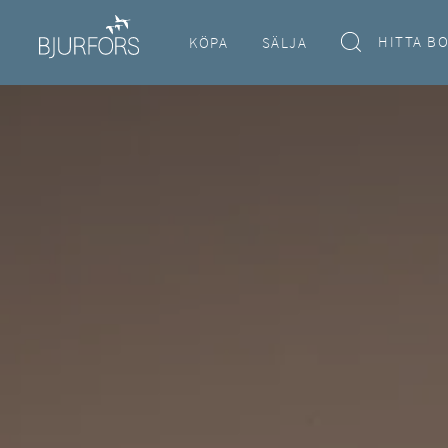
HITTA B
KÖPA
SÄLJA