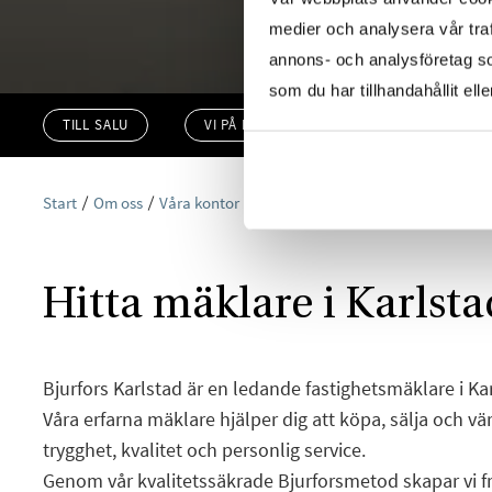
medier och analysera vår traf
annons- och analysföretag s
som du har tillhandahållit ell
TILL SALU
VI PÅ KONTORET
VÄRDERA
Start
Om oss
Våra kontor
Bjurfors Karlstad
Hitta mäklare i Karlsta
Bjurfors Karlstad är en ledande fastighetsmäklare i K
Våra erfarna mäklare hjälper dig att köpa, sälja och 
trygghet, kvalitet och personlig service.
Genom vår kvalitetssäkrade Bjurforsmetod skapar vi 