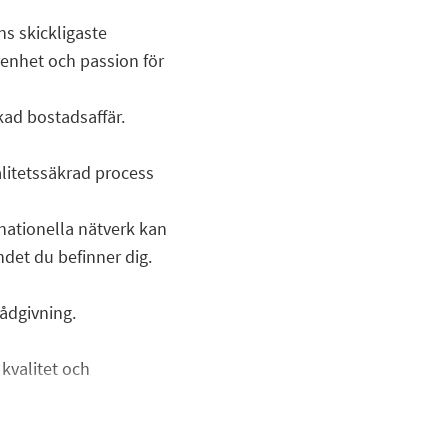
s skickligaste
enhet och passion för
kad bostadsaffär.
alitetssäkrad process
 nationella nätverk kan
andet du befinner dig.
ådgivning.
 kvalitet och