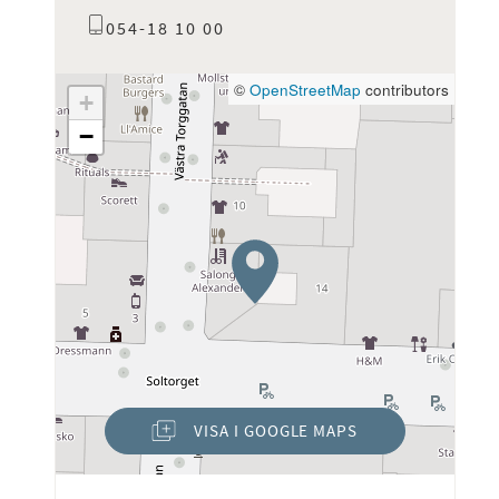
054-18 10 00
©
OpenStreetMap
contributors
+
−
VISA I GOOGLE MAPS
(ÖPPNAS I NYTT FÖNSTER)