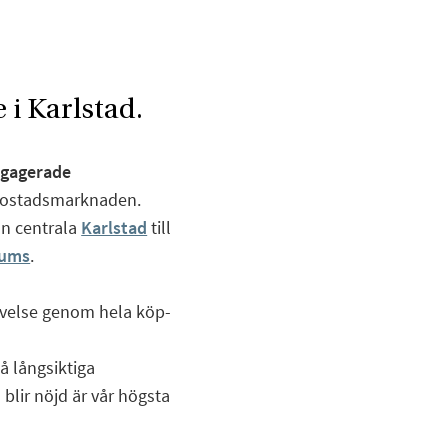
 i Karlstad.
ngagerade
 bostadsmarknaden.
rån centrala
Karlstad
till
ums
.
evelse genom hela köp-
å långsiktiga
blir nöjd är vår högsta