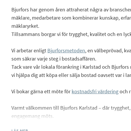
Bjurfors har genom åren attraherat några av branschen
mäklare, medarbetare som kombinerar kunskap, erfar
mäklaryrket.
Facebook
Tillsammans borgar vi för trygghet, kvalitet och en lyc
Instagram
Vi arbetar enligt
Bjurforsmetoden
, en välbeprövad, kv
som säkrar varje steg i bostadsaffären.
Tack vare vår lokala förankring i Karlstad och Bjurfors
vi hjälpa dig att köpa eller sälja bostad oavsett var i l
Vi bokar gärna ett möte för
kostnadsfri värdering
och r
Varmt välkommen till Bjurfors Karlstad – där trygghet,
engagemang möts.
LÄS MER