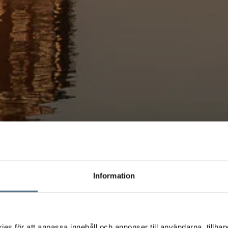
Information
s för att anpassa innehåll och annonser till användarna, tillhand