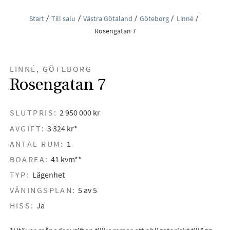
Start
Till salu
Västra Götaland
Göteborg
Linné
Rosengatan 7
LINNÉ, GÖTEBORG
Rosengatan 7
SLUTPRIS:
2 950 000 kr
AVGIFT:
3 324 kr*
ANTAL RUM:
1
BOAREA:
41 kvm**
TYP:
Lägenhet
VÅNINGSPLAN:
5 av 5
HISS:
Ja