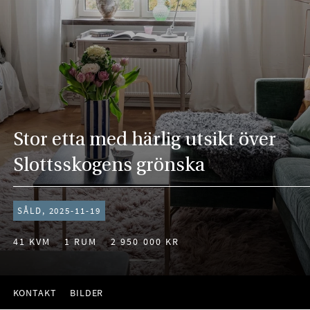
Stor etta med härlig utsikt över
Slottsskogens grönska
SÅLD, 2025-11-19
41 KVM
1 RUM
2 950 000 KR
KONTAKT
BILDER