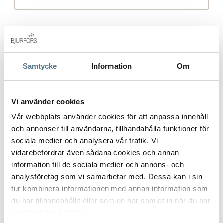
Gatuadress (Välj adress)
*
Samtycke
Information
Om
Postort
*
Vi använder cookies
Vår webbplats använder cookies för att anpassa innehåll
och annonser till användarna, tillhandahålla funktioner för
sociala medier och analysera vår trafik. Vi
Postnummer
*
vidarebefordrar även sådana cookies och annan
information till de sociala medier och annons- och
analysföretag som vi samarbetar med. Dessa kan i sin
Ange ditt postnummer (5 siffror utan mellanslag)
tur kombinera informationen med annan information som
du har tillhandahållit eller som de har samlat in när du har
använt deras tjänster.