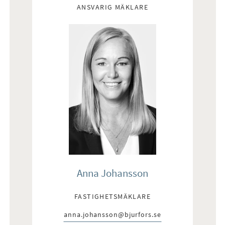
ANSVARIG MÄKLARE
Anna Johansson
FASTIGHETSMÄKLARE
anna.johansson@bjurfors.se
E-post: