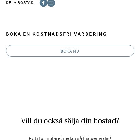
DELA BOSTAD
Facebook
E-post
BOKA EN KOSTNADSFRI VÄRDERING
BOKA NU
Vill du också sälja din bostad?
Fyll i formuläret nedan så hjälper vi dig!