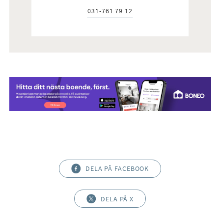
031-761 79 12
Telefon:
DELA PÅ FACEBOOK
DELA PÅ X