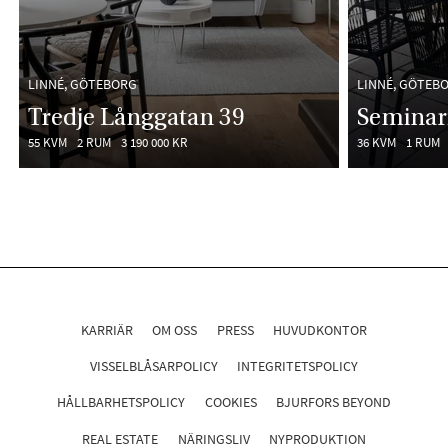
LINNÉ, GÖTEBORG
LINNÉ, GÖTEB
Tredje Långgatan 39
Seminar
55 KVM
2 RUM
3 190 000 KR
36 KVM
1 RUM
KARRIÄR
OM OSS
PRESS
HUVUDKONTOR
VISSELBLÅSARPOLICY
INTEGRITETSPOLICY
HÅLLBARHETSPOLICY
COOKIES
BJURFORS BEYOND
REAL ESTATE
NÄRINGSLIV
NYPRODUKTION