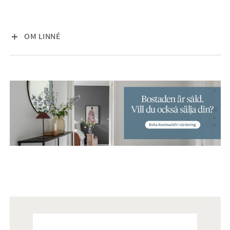
VISA INNEHÅLL
OM LINNÉ
Mäklare