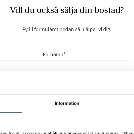
Vill du också sälja din bostad?
Fyll i formuläret nedan så hjälper vi dig!
Förnamn
*
Efternamn
*
Information
Mobilnummer
*
s för att anpassa innehåll och annonser till användarna, tillhand