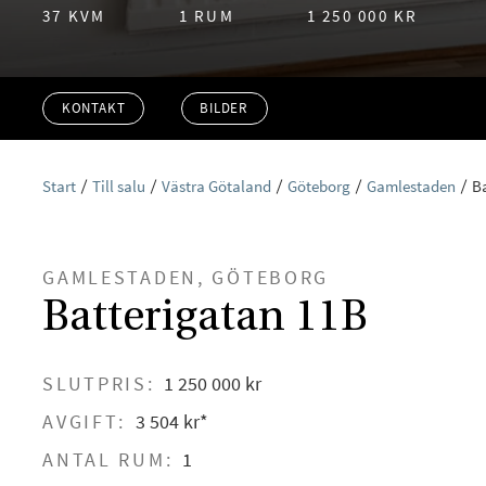
37 KVM
1 RUM
1 250 000 KR
KONTAKT
BILDER
Start
Till salu
Västra Götaland
Göteborg
Gamlestaden
B
GAMLESTADEN, GÖTEBORG
Batterigatan 11B
SLUTPRIS:
1 250 000 kr
AVGIFT:
3 504 kr*
ANTAL RUM:
1