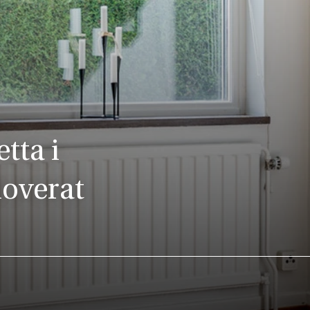
tta i
overat