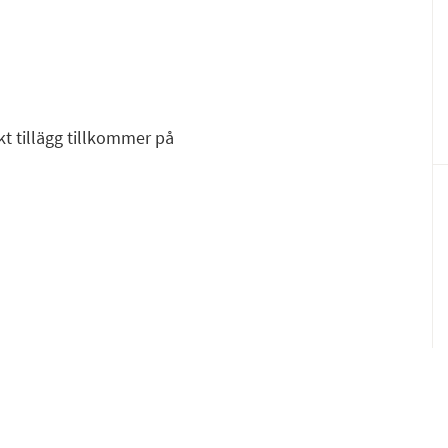
F
E
kt tillägg tillkommer på