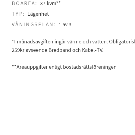
BOAREA:
37 kvm**
TYP:
Lägenhet
VÅNINGSPLAN:
1 av 3
*I månadsavgiften ingår värme och vatten. Obligatoris
259kr avseende Bredband och Kabel-TV.
**Areauppgifter enligt bostadsrättsföreningen